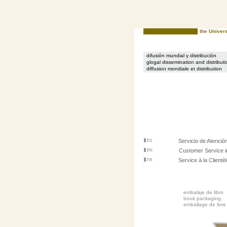
the
Univers
difusión mundial y distribución
glogal dissemination and distributi
diffusion mondiale et distribution
Servicio de Atención
ES
Customer Service i
EN
Service à la Clientè
FR
embalaje de libro
book packaging
emballage de livre